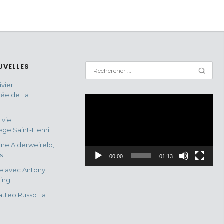
UVELLES
vier
sée de La
Lecteur
vidéo
lvie
ge Saint-Henri
ne Alderweireld,
s
00:00
01:13
e avec Antony
ing
tteo Russo La