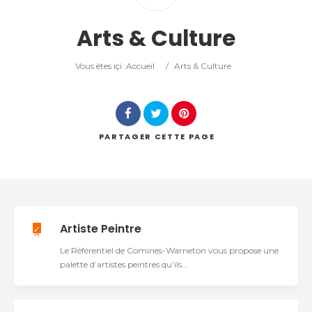
Catégorie
Arts & Culture
Lieu
Vous êtes içi :
Accueil
/
Arts & Culture
PARTAGER
CETTE PAGE
Rechercher
Artiste Peintre
Le Référentiel de Comines-Warneton vous propose une
palette d’artistes peintres qu’ils…