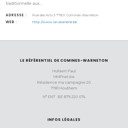
traditionnelle aux…
ADRESSE :
Rue des Arts 3 7780 Comines-Warneton
WEB :
http://www.larubanerie.be
LE RÉFÉRENTIEL DE COMINES-WARNETON
Hullaert Paul
HMPnet.be
Résidence ma campagne 20
7781 Houthem
N° ENT : BE 879 220 074
INFOS LÉGALES