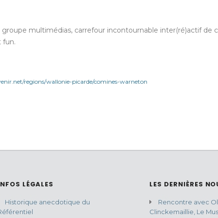
un groupe multimédias, carrefour incontournable inter(ré)actif 
 fun.
enir.net/regions/wallonie-picarde/comines-warneton
INFOS LÉGALES
LES DERNIÈRES NO
Historique anecdotique du
Rencontre avec Oli
Référentiel
Clinckemaillie, Le Mu