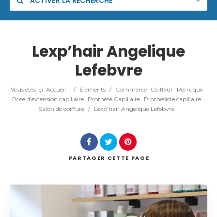
ACTIVER LA RECHERCHE
Lexp’hair Angelique
Lefebvre
Catégorie
Vous êtes içi :
Accueil
/
Éléments
/
Commerce
Coiffeur
Perruque
Lieu
Pose d'extension capillaire
Prothèse Capillaire
Prothésiste capillaire
Salon de coiffure
/
Lexp’hair Angelique Lefebvre
PARTAGER
CETTE PAGE
Rechercher