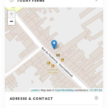
TODAY
FERMÉ
+
−
Cliquez sur le bouton pour afficher la carte.
Voir la carte
Leaflet
| Map data ©
OpenStreetMap
contributors,
CC-BY-SA
ADRESSE & CONTACT