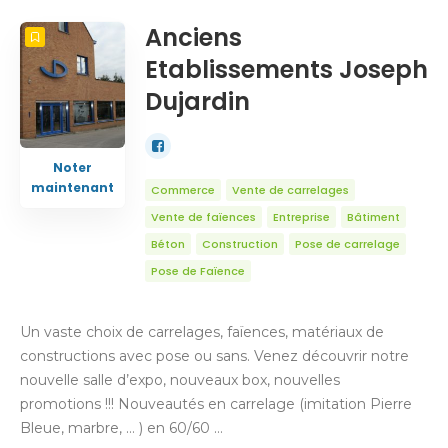
NOMBRE
5
TRIER PAR
Titre
ORDRE
Anciens
Etablissements Joseph
Dujardin
Noter
maintenant
Commerce
Vente de carrelages
Vente de faïences
Entreprise
Bâtiment
Béton
Construction
Pose de carrelage
Pose de Faïence
Un vaste choix de carrelages, faïences, matériaux de
constructions avec pose ou sans. Venez découvrir notre
nouvelle salle d’expo, nouveaux box, nouvelles
promotions !!! Nouveautés en carrelage (imitation Pierre
Bleue, marbre, … ) en 60/60 …