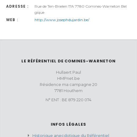
ADRESSE :
Rue de Ten-Brielen 17A 7780 Comines-Warneton Bel
gique
WEB :
http://www.josephdujardin.be/
LE RÉFÉRENTIEL DE COMINES-WARNETON
Hullaert Paul
HMPnet.be
Résidence ma campagne 20
7781 Houthem
N° ENT : BE 879 220 074
INFOS LÉGALES
Historique anecdotique du Référentiel