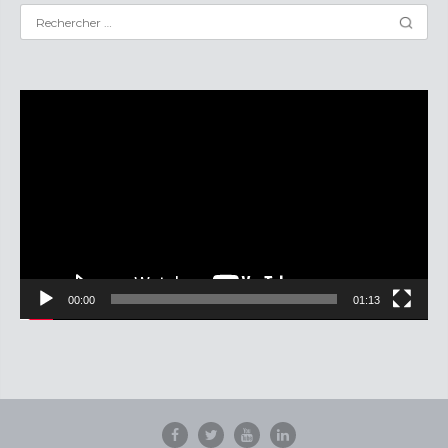
Lecteur
vidéo
00:00
01:13