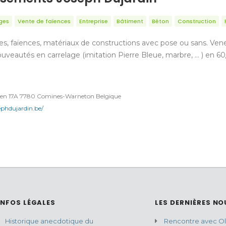
ges
Vente de faïences
Entreprise
Bâtiment
Béton
Construction
es, faïences, matériaux de constructions avec pose ou sans. Vene
ouveautés en carrelage (imitation Pierre Bleue, marbre, … ) en 6
elen 17A 7780 Comines-Warneton Belgique
phdujardin.be/
INFOS LÉGALES
LES DERNIÈRES NO
Historique anecdotique du
Rencontre avec Oli