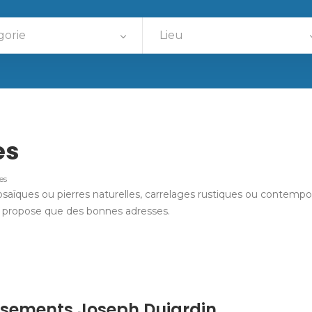
gorie
Lieu
es
es
aïques ou pierres naturelles, carrelages rustiques ou contempora
s propose que des bonnes adresses.
ssements Joseph Dujardin