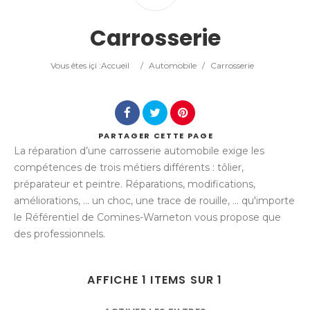
Catégorie
Carrosserie
Lieu
Vous êtes içi :
Accueil
/
Automobile
/
Carrosserie
PARTAGER
CETTE PAGE
La réparation d’une carrosserie automobile exige les
Rechercher
compétences de trois métiers différents : tôlier,
préparateur et peintre. Réparations, modifications,
améliorations, ... un choc, une trace de rouille, ... qu'importe
le Référentiel de Comines-Warneton vous propose que
des professionnels.
AFFICHE 1 ITEMS SUR 1