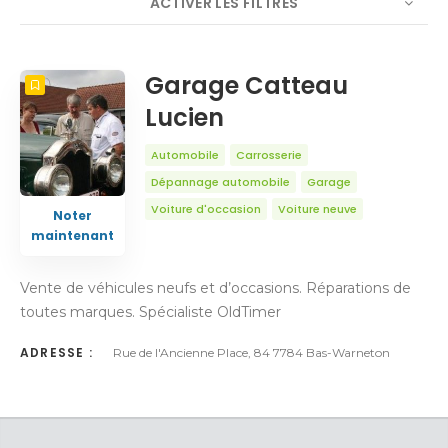
ACTIVER LES FILTRES
NOMBRE
5
TRIER PAR
Titre
ORDRE
Garage Catteau
Lucien
Automobile
Carrosserie
Dépannage automobile
Garage
Voiture d'occasion
Voiture neuve
Noter
maintenant
Vente de véhicules neufs et d’occasions. Réparations de
toutes marques. Spécialiste OldTimer
ADRESSE :
Rue de l'Ancienne Place, 84 7784 Bas-Warneton