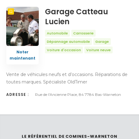
NOMBRE
5
TRIER PAR
Titre
ORDRE
Garage Catteau
Lucien
Automobile
Carrosserie
Dépannage automobile
Garage
Voiture d'occasion
Voiture neuve
Noter
maintenant
Vente de véhicules neufs et d’occasions. Réparations de
toutes marques. Spécialiste OldTimer
ADRESSE :
Rue de l'Ancienne Place, 84 7784 Bas-Warneton
LE RÉFÉRENTIEL DE COMINES-WARNETON