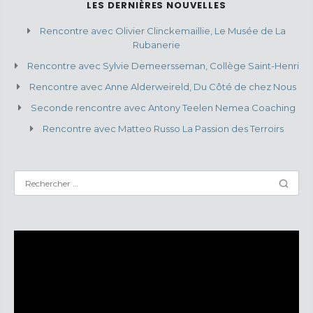
LES DERNIÈRES NOUVELLES
Rencontre avec Olivier Clinckemaillie, Le Musée de La
Rubanerie
Rencontre avec Sylvie Demeersseman, Collège Saint-Henri
Rencontre avec Anne Alderweireld, Du Côté de chez Nous
Seconde rencontre avec Antony Teelen Nemea Coaching
Rencontre avec Matteo Russo La Passion des Terroirs
Lecteur
vidéo