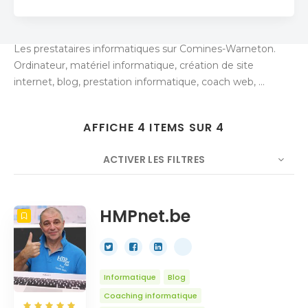
Les prestataires informatiques sur Comines-Warneton.
Ordinateur, matériel informatique, création de site
internet, blog, prestation informatique, coach web, ...
AFFICHE 4 ITEMS SUR 4
ACTIVER LES FILTRES
NOMBRE
5
TRIER PAR
Titre
ORDRE
HMPnet.be
Informatique
Blog
Coaching informatique