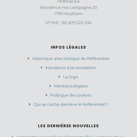
HMPnet.be
Résidence ma campagne 20
7781 Houthem
N° ENT : BE 879 220 074
INFOS LÉGALES
Historique anecdotique du Référentiel
Inscription à la newsletter
Le logo
Mentions légales
Politique de cookies
Qui se cache derrière le Référentiel ?
LES DERNIÈRES NOUVELLES
Rencontre avec Olivier Clinckemaillie, Le Musée de La