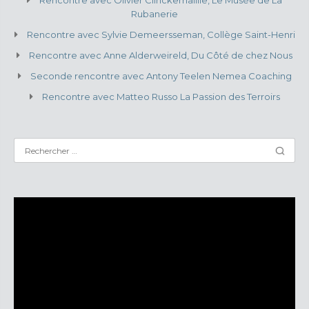
Rubanerie
Rencontre avec Sylvie Demeersseman, Collège Saint-Henri
Rencontre avec Anne Alderweireld, Du Côté de chez Nous
Seconde rencontre avec Antony Teelen Nemea Coaching
Rencontre avec Matteo Russo La Passion des Terroirs
Lecteur
vidéo