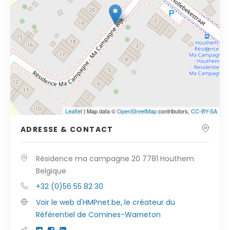
Cliquez sur le bouton pour afficher la carte.
Voir la carte
Leaflet
| Map data ©
OpenStreetMap
contributors,
CC-BY-SA
ADRESSE & CONTACT
Résidence ma campagne 20 7781 Houthem
Belgique
+32 (0)56 55 82 30
Voir le web d'HMPnet.be, le créateur du
Référentiel de Comines-Warneton