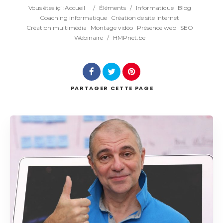
Catégorie
Vous êtes içi :
Accueil
/
Éléments
/
Informatique
Blog
Coaching informatique
Création de site internet
Création multimédia
Montage vidéo
Présence web
SEO
Lieu
Webinaire
/
HMPnet.be
PARTAGER
CETTE PAGE
Rechercher