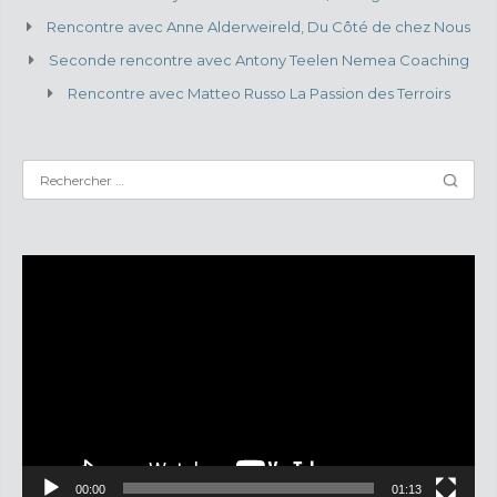
Rencontre avec Anne Alderweireld, Du Côté de chez Nous
Seconde rencontre avec Antony Teelen Nemea Coaching
Rencontre avec Matteo Russo La Passion des Terroirs
Lecteur
vidéo
00:00
01:13