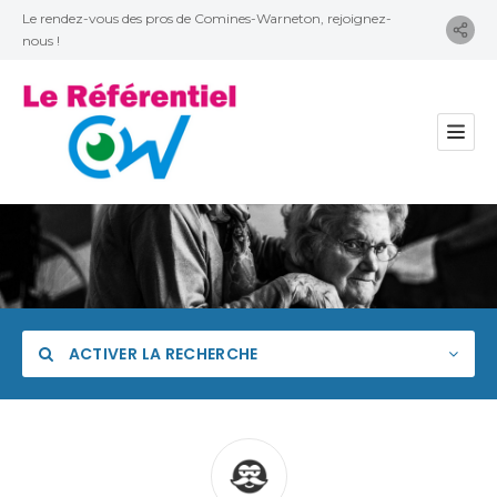
Le rendez-vous des pros de Comines-Warneton, rejoignez-
nous !
ACTIVER LA RECHERCHE