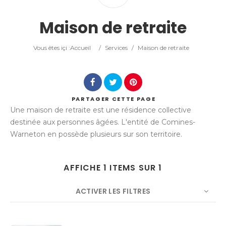
Catégorie
Maison de retraite
Lieu
Vous êtes içi :
Accueil
/
Services
/
Maison de retraite
PARTAGER
CETTE PAGE
Une maison de retraite est une résidence collective
Rechercher
destinée aux personnes âgées. L'entité de Comines-
Warneton en possède plusieurs sur son territoire.
AFFICHE 1 ITEMS SUR 1
ACTIVER LES FILTRES
NOMBRE
5
TRIER PAR
Titre
ORDRE