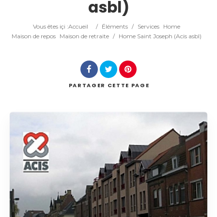
asbl)
Catégorie
Vous êtes içi :
Accueil
/
Éléments
/
Services
Home
Lieu
Maison de repos
Maison de retraite
/
Home Saint Joseph (Acis asbl)
PARTAGER
CETTE PAGE
Rechercher