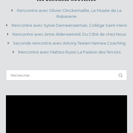
Rencontre avec Olivier Clinckemaillie, Le Musée de La
Rubanerie
Rencontre avec Sylvie Demeersseman, Collège Saint-Henri
Rencontre avec Anne Alderweireld, Du Côté de chez Nous
Seconde rencontre avec Antony Teelen Nemea Coaching
Rencontre avec Matteo Russo La Passion des Terroirs
Lecteur
vidéo