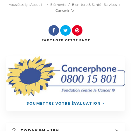
Catégorie
Vous êtes içi :
Accueil
/
Éléments
/
Bien-être & Santé
Services
/
Cancerinfo
Lieu
PARTAGER
CETTE PAGE
Rechercher
SOUMETTRE VOTRE ÉVALUATION
TODAY
9H - 18H