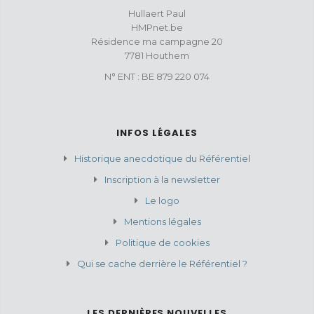
Hullaert Paul
HMPnet.be
Résidence ma campagne 20
7781 Houthem
N° ENT : BE 879 220 074
INFOS LÉGALES
Historique anecdotique du Référentiel
Inscription à la newsletter
Le logo
Mentions légales
Politique de cookies
Qui se cache derrière le Référentiel ?
LES DERNIÈRES NOUVELLES