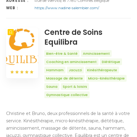
ADRESSE :
Rue de Wervicq 18 7780 Comines Belgique
WEB :
https://www.nadine-salembier.com/
Centre de Soins
Equilibra
Bien-être & Santé
Amincissement
Coaching en amincissement
Diététique
Hammam
Jacuzzi
Kinésithérapeute
Massage de détente
Micro-kinésithérapie
Sauna
Sport & loisirs
Gymnastique collective
Christine et Bruno, deux professionnels de la santé à votre
service. Kinésithérapie, micro-kinésithérapie, diététique,
amincissement, massage de détente, sauna, hammam,
jacuzzi, gymnastique collective. Equilibra est un centre de