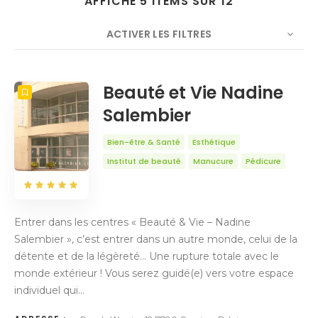
AFFICHE 5 ITEMS SUR 12
ACTIVER LES FILTRES
NOMBRE
5
TRIER PAR
Titre
ORDRE
Beauté et Vie Nadine
Salembier
Bien-être & Santé
Esthétique
Institut de beauté
Manucure
Pédicure
Entrer dans les centres « Beauté & Vie – Nadine
Salembier », c’est entrer dans un autre monde, celui de la
détente et de la légèreté… Une rupture totale avec le
monde extérieur ! Vous serez guidé(e) vers votre espace
individuel qui…