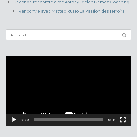
Seconde rencontre avec Antony Teelen Nemea Coaching
Rencontre avec Matteo Russo La Passion des Terroirs
Lecteur
vidéo
00:00
01:13