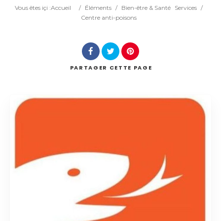
Catégorie
Vous êtes içi :
Accueil
/
Éléments
/
Bien-être & Santé
Services
/
Centre anti-poisons
Lieu
PARTAGER
CETTE PAGE
Rechercher