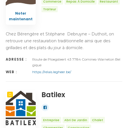
Commerce
Repas À Domicile
Restaurant
Traiteur
Noter
maintenant
Chez Bérengère et Stéphane Debruyne – Duthoit, on
retrouve une restauration traditionnelle ainsi que des
grillades et des plats du jour à domicile.
ADRESSE :
Route de Ploegsteert 43 7784 Comines-Warneton Bel
gique
WEB :
https://relais.legheer.be/
Batilex
Entreprise
Abri De Jardin
Chalet
Charpentier
Construction