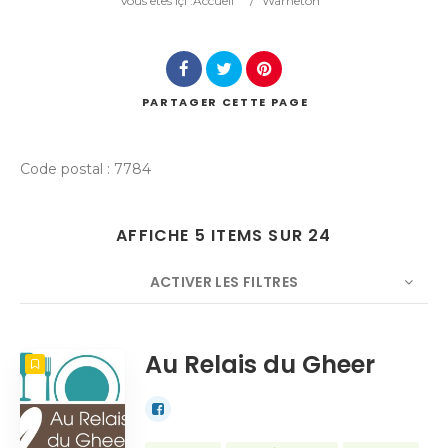
Vous êtes içi :
Accueil
/
Warneton
PARTAGER
CETTE PAGE
Rechercher
Code postal : 7784
AFFICHE 5 ITEMS SUR 24
ACTIVER LES FILTRES
NOMBRE
5
TRIER PAR
Titre
ORDRE
Au Relais du Gheer