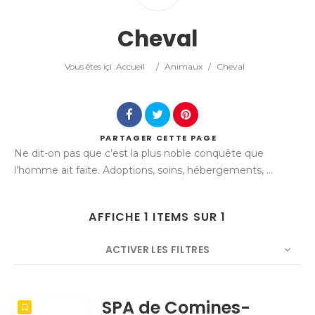
Catégorie
Cheval
Lieu
Vous êtes içi :
Accueil
/
Animaux
/
Cheval
PARTAGER
CETTE PAGE
Ne dit-on pas que c’est la plus noble conquête que
Rechercher
l’homme ait faite. Adoptions, soins, hébergements, ...
AFFICHE 1 ITEMS SUR 1
ACTIVER LES FILTRES
NOMBRE
5
TRIER PAR
Titre
ORDRE
SPA de Comines-