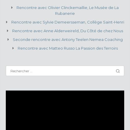
Rencontre avec Olivier Clinckemaillie, Le Musée de La
Rubanerie
Rencontre avec Sylvie Demeersseman, Collège Saint-Henri
Rencontre avec Anne Alderweireld, Du Côté de chez Nous
Seconde rencontre avec Antony Teelen Nemea Coaching
Rencontre avec Matteo Russo La Passion des Terroirs
Lecteur
vidéo