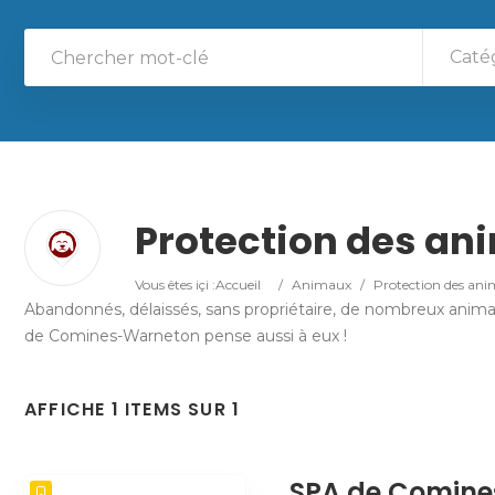
Caté
Protection des an
Vous êtes içi :
Accueil
/
Animaux
/
Protection des an
Abandonnés, délaissés, sans propriétaire, de nombreux animaux
de Comines-Warneton pense aussi à eux !
AFFICHE 1 ITEMS SUR 1
SPA de Comin