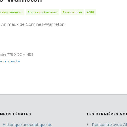
n des animaux
Soins aux Animaux
Association
ASBL
es Animaux de Comines-Warneton.
andre 7780 COMINES
-comines.be
INFOS LÉGALES
LES DERNIÈRES NO
Historique anecdotique du
Rencontre avec Oli