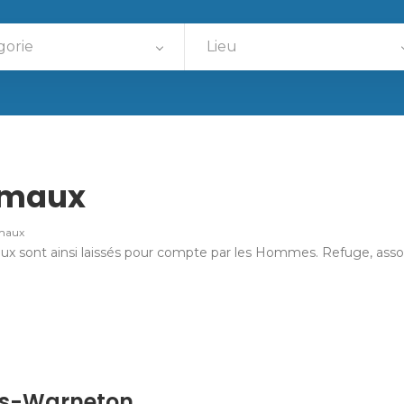
gorie
Lieu
imaux
imaux
 sont ainsi laissés pour compte par les Hommes. Refuge, associat
es-Warneton