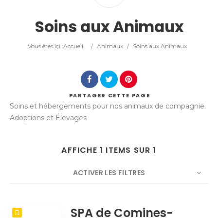
Catégorie
Soins aux Animaux
Lieu
Vous êtes içi :
Accueil
/
Animaux
/
Soins aux Animaux
PARTAGER
CETTE PAGE
Soins et hébergements pour nos animaux de compagnie.
Rechercher
Adoptions et Élevages
AFFICHE 1 ITEMS SUR 1
ACTIVER LES FILTRES
NOMBRE
5
TRIER PAR
Titre
ORDRE
SPA de Comines-