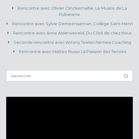
Rencontre avec Olivier Clinckemaillie, Le Musée de La
Rubanerie
Rencontre avec Sylvie Demeersseman, Collège Saint-Henri
Rencontre avec Anne Alderweireld, Du Côté de chez Nous
Seconde rencontre avec Antony Teelen Nemea Coaching
Rencontre avec Matteo Russo La Passion des Terroirs
Lecteur
vidéo