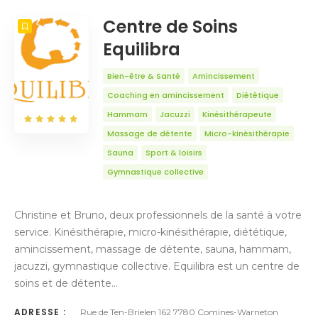
NOMBRE
5
TRIER PAR
Titre
ORDRE
Centre de Soins
Equilibra
Bien-être & Santé
Amincissement
Coaching en amincissement
Diététique
Hammam
Jacuzzi
Kinésithérapeute
Massage de détente
Micro-kinésithérapie
Sauna
Sport & loisirs
Gymnastique collective
Christine et Bruno, deux professionnels de la santé à votre
service. Kinésithérapie, micro-kinésithérapie, diététique,
amincissement, massage de détente, sauna, hammam,
jacuzzi, gymnastique collective. Equilibra est un centre de
soins et de détente…
ADRESSE :
Rue de Ten-Brielen 162 7780 Comines-Warneton