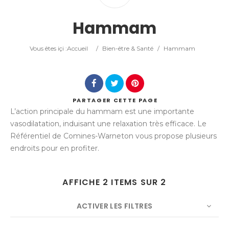
Catégorie
Hammam
Lieu
Vous êtes içi :
Accueil
/
Bien-être & Santé
/
Hammam
PARTAGER
CETTE PAGE
L’action principale du hammam est une importante
Rechercher
vasodilatation, induisant une relaxation très efficace. Le
Référentiel de Comines-Warneton vous propose plusieurs
endroits pour en profiter.
AFFICHE 2 ITEMS SUR 2
ACTIVER LES FILTRES