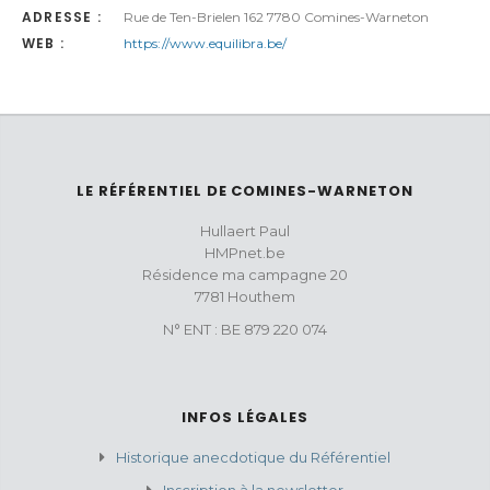
ADRESSE :
Rue de Ten-Brielen 162 7780 Comines-Warneton
WEB :
https://www.equilibra.be/
LE RÉFÉRENTIEL DE COMINES-WARNETON
Hullaert Paul
HMPnet.be
Résidence ma campagne 20
7781 Houthem
N° ENT : BE 879 220 074
INFOS LÉGALES
Historique anecdotique du Référentiel
Inscription à la newsletter