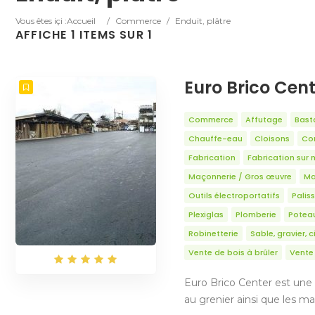
Vous êtes içi :
Accueil
/
Commerce
/
Enduit, plâtre
AFFICHE 1 ITEMS SUR 1
Euro Brico Cen
Commerce
Affutage
Bast
Chauffe-eau
Cloisons
Con
Fabrication
Fabrication sur 
Maçonnerie / Gros œuvre
Ma
Outils électroportatifs
Palis
Plexiglas
Plomberie
Potea
Robinetterie
Sable, gravier, 
Vente de bois à brûler
Vente 
Euro Brico Center est une 
au grenier ainsi que les ma