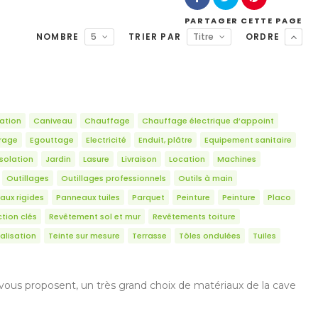
PARTAGER
CETTE PAGE
NOMBRE
5
TRIER PAR
Titre
ORDRE
ation
Caniveau
Chauffage
Chauffage électrique d’appoint
irage
Egouttage
Electricité
Enduit, plâtre
Equipement sanitaire
Isolation
Jardin
Lasure
Livraison
Location
Machines
Outillages
Outillages professionnels
Outils à main
aux rigides
Panneaux tuiles
Parquet
Peinture
Peinture
Placo
tion clés
Revêtement sol et mur
Revêtements toiture
alisation
Teinte sur mesure
Terrasse
Tôles ondulées
Tuiles
s vous proposent, un très grand choix de matériaux de la cave