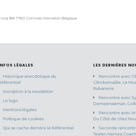
rvicq 188 7780 Comines-Warneton Belgique
INFOS LÉGALES
LES DERNIÈRES NO
Historique anecdotique du
Rencontre avec Oli
Référentiel
Clinckemaillie, Le Mu
Rubanerie
Inscription à la newsletter
Rencontre avec Sy
Le logo
Demeersseman, Collè
Mentions légales
Rencontre avec An
Politique de cookies
Du Côté de chez Nou
Qui se cache derrière le Référentiel
Seconde rencontr
?
Teelen Nemea Coach