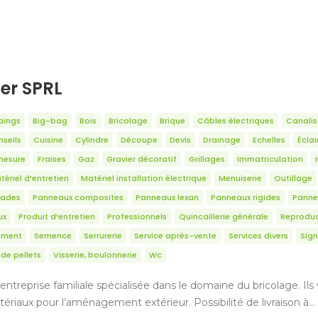
ter SPRL
aings
Big-bag
Bois
Bricolage
Brique
Câbles électriques
Canalis
seils
Cuisine
Cylindre
Découpe
Devis
Drainage
Echelles
Écla
mesure
Fraises
Gaz
Gravier décoratif
Grillages
Immatriculation
tériel d’entretien
Matériel installation électrique
Menuiserie
Outillage
sades
Panneaux composites
Panneaux lexan
Panneaux rigides
Panne
ux
Produit d’entretien
Professionnels
Quincaillerie générale
Reproduc
ciment
Semence
Serrurerie
Service après-vente
Services divers
Sign
de pellets
Visserie, boulonnerie
Wc
entreprise familiale spécialisée dans le domaine du bricolage. Il
tériaux pour l’aménagement extérieur. Possibilité de livraison à…