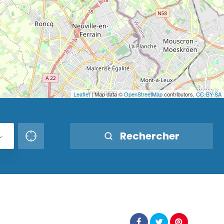
Leaflet
| Map data ©
OpenStreetMap
contributors,
CC-BY-SA
Rechercher