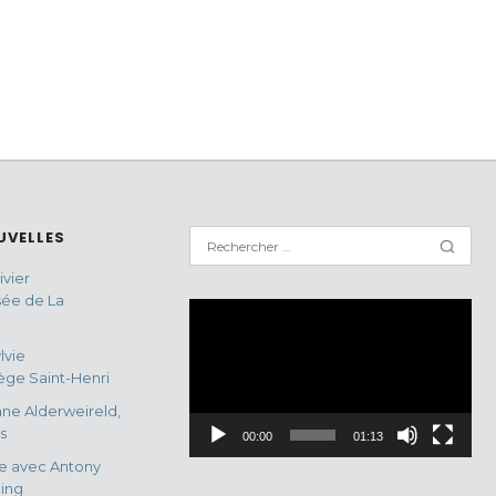
UVELLES
vier
sée de La
Lecteur
vidéo
lvie
ge Saint-Henri
ne Alderweireld,
s
00:00
01:13
e avec Antony
ing