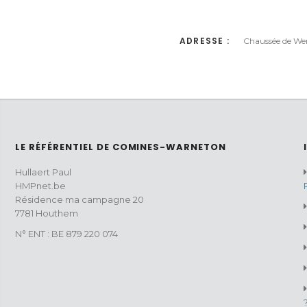
ADRESSE :
Chaussée de We
LE RÉFÉRENTIEL DE COMINES-WARNETON
Hullaert Paul
HMPnet.be
Résidence ma campagne 20
7781 Houthem
N° ENT : BE 879 220 074