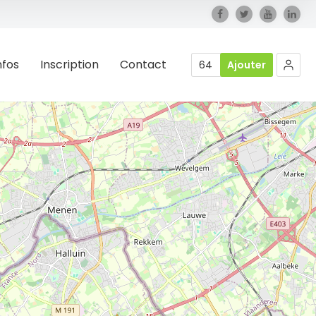
nfos
Inscription
Contact
64
Ajouter