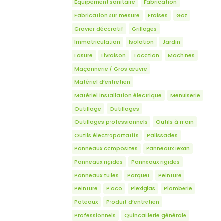
Equipement sanitaire
Fabrication
Fabrication sur mesure
Fraises
Gaz
Gravier décoratif
Grillages
Immatriculation
Isolation
Jardin
Lasure
Livraison
Location
Machines
Maçonnerie / Gros œuvre
Matériel d’entretien
Matériel installation électrique
Menuiserie
Outillage
Outillages
Outillages professionnels
Outils à main
Outils électroportatifs
Palissades
Panneaux composites
Panneaux lexan
Panneaux rigides
Panneaux rigides
Panneaux tuiles
Parquet
Peinture
Peinture
Placo
Plexiglas
Plomberie
Poteaux
Produit d’entretien
Professionnels
Quincaillerie générale