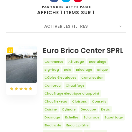
PARTAGER
CETTE PAGE
AFFICHE 1 ITEMS SUR 1
ACTIVER LES FILTRES
Rechercher
NOMBRE
5
TRIER PAR
Titre
ORDRE
Euro Brico Center SPRL
Commerce
Affutage
Bastaings
Big-bag
Bois
Bricolage
Brique
Câbles électriques
Canalisation
Caniveau
Chauffage
Chauffage électrique d’appoint
Chauffe-eau
Cloisons
Conseils
Cuisine
Cylindre
Découpe
Devis
Drainage
Echelles
Éclairage
Egouttage
Electricité
Enduit, plâtre