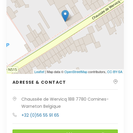
Cliquez sur le bouton pour afficher la carte.
Voir la carte
Leaflet
| Map data ©
OpenStreetMap
contributors,
CC-BY-SA
ADRESSE & CONTACT
Chaussée de Wervicq 188 7780 Comines-
Warneton Belgique
+32 (0)56 55 91 65