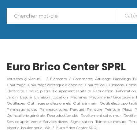
Caté
Euro Brico Center SPRL
Vous êtes içi :
Accueil
/
Éléments
/
Commerce
Affutage
Bastaings
B
Chauffage
Chauffage électrique d’appoint
Chauffe-eau
Cloisons
Consei
Electricité
Enduit, plâtre
Equipement sanitaire
Fabrication
Fabrication
Jardin
Lasure
Livraison
Location
Machines
Maçonnerie / Gros œuvre
Outillages
Outillages professionnels
Outils à main
Outils électroportatif
Panneaux rigides
Panneaux tuiles
Parquet
Peinture
Peinture
Placo
P
Quincaillerie générale
Reproduction clés
Revêtement sol et mur
Revêtem
Service après-vente
Services divers
Signalisation
Teinte sur mesure
Terr
Visserie, boulonnerie
Wc
/
Euro Brico Center SPRL