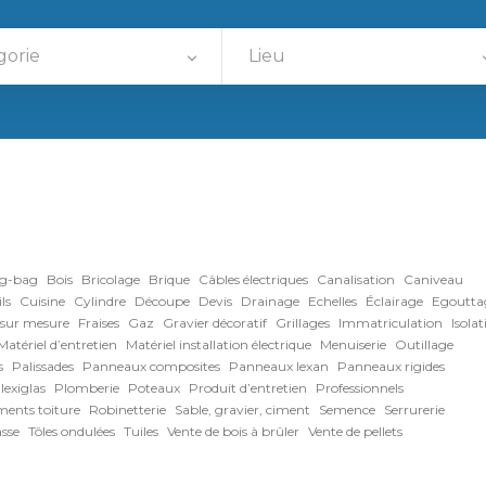
gorie
Lieu
ig-bag
Bois
Bricolage
Brique
Câbles électriques
Canalisation
Caniveau
ls
Cuisine
Cylindre
Découpe
Devis
Drainage
Echelles
Éclairage
Egoutta
 sur mesure
Fraises
Gaz
Gravier décoratif
Grillages
Immatriculation
Isolat
Matériel d’entretien
Matériel installation électrique
Menuiserie
Outillage
s
Palissades
Panneaux composites
Panneaux lexan
Panneaux rigides
lexiglas
Plomberie
Poteaux
Produit d’entretien
Professionnels
ents toiture
Robinetterie
Sable, gravier, ciment
Semence
Serrurerie
asse
Tôles ondulées
Tuiles
Vente de bois à brûler
Vente de pellets