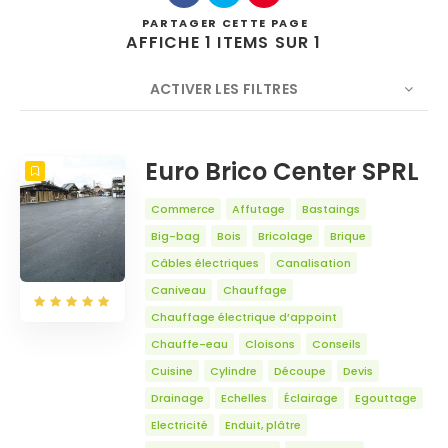
PARTAGER
CETTE PAGE
AFFICHE 1 ITEMS SUR 1
ACTIVER LES FILTRES
Rechercher
NOMBRE
5
TRIER PAR
Titre
ORDRE
Euro Brico Center SPRL
Commerce
Affutage
Bastaings
Big-bag
Bois
Bricolage
Brique
Câbles électriques
Canalisation
Caniveau
Chauffage
Chauffage électrique d’appoint
Chauffe-eau
Cloisons
Conseils
Cuisine
Cylindre
Découpe
Devis
Drainage
Echelles
Éclairage
Egouttage
Electricité
Enduit, plâtre