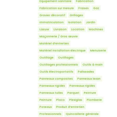
Equipement sanitaire
Fabrication
Fabrication sur mesure
Fraises
Gaz
Gravier décoratif
Grillages
Immatriculation
Isolation
Jardin
Lasure
Livraison
Location
Machines
Maçonnerie / Gros œuvre
Matériel d’entretien
Matériel installation électrique
Menuiserie
Outillage
Outillages
Outillages professionnels
Outils à main
Outils électroportatifs
Palissades
Panneaux composites
Panneaux lexan
Panneaux rigides
Panneaux rigides
Panneaux tuiles
Parquet
Peinture
Peinture
Placo
Plexiglas
Plomberie
Poteaux
Produit d’entretien
Professionnels
Quincaillerie générale