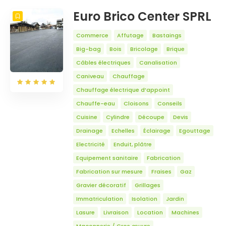
Euro Brico Center SPRL
Commerce
Affutage
Bastaings
Big-bag
Bois
Bricolage
Brique
Câbles électriques
Canalisation
Caniveau
Chauffage
Chauffage électrique d’appoint
Chauffe-eau
Cloisons
Conseils
Cuisine
Cylindre
Découpe
Devis
Drainage
Echelles
Éclairage
Egouttage
Electricité
Enduit, plâtre
Equipement sanitaire
Fabrication
Fabrication sur mesure
Fraises
Gaz
Gravier décoratif
Grillages
Immatriculation
Isolation
Jardin
Lasure
Livraison
Location
Machines
Maçonnerie / Gros œuvre