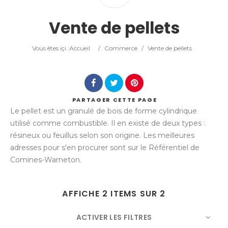
Catégorie
Vente de pellets
Lieu
Vous êtes içi :
Accueil
/
Commerce
/
Vente de pellets
PARTAGER
CETTE PAGE
Le pellet est un granulé de bois de forme cylindrique
Rechercher
utilisé comme combustible. Il en existe de deux types :
résineux ou feuillus selon son origine. Les meilleures
adresses pour s'en procurer sont sur le Référentiel de
Comines-Warneton.
AFFICHE 2 ITEMS SUR 2
ACTIVER LES FILTRES