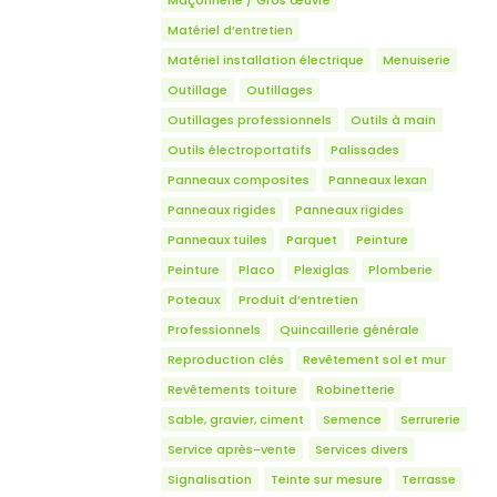
Matériel d’entretien
Matériel installation électrique
Menuiserie
Outillage
Outillages
Outillages professionnels
Outils à main
Outils électroportatifs
Palissades
Panneaux composites
Panneaux lexan
Panneaux rigides
Panneaux rigides
Panneaux tuiles
Parquet
Peinture
Peinture
Placo
Plexiglas
Plomberie
Poteaux
Produit d’entretien
Professionnels
Quincaillerie générale
Reproduction clés
Revêtement sol et mur
Revêtements toiture
Robinetterie
Sable, gravier, ciment
Semence
Serrurerie
Service après-vente
Services divers
Signalisation
Teinte sur mesure
Terrasse