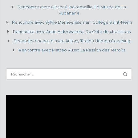
Rencontre avec Olivier Clinckemaillie, Le Musée de La
Rubanerie
Rencontre avec Sylvie Demeersseman, Collège Saint-Henri
Rencontre avec Anne Alderweireld, Du Côté de chez Nous
Seconde rencontre avec Antony Teelen Nemea Coaching
Rencontre avec Matteo Russo La Passion des Terroirs
Lecteur
vidéo