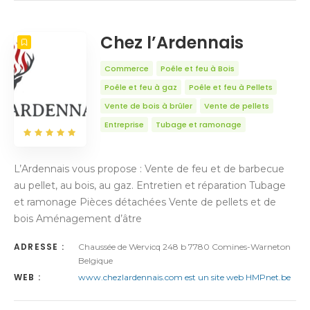
NOMBRE
5
TRIER PAR
Titre
ORDRE
Chez l’Ardennais
Commerce
Poêle et feu à Bois
Poêle et feu à gaz
Poêle et feu à Pellets
Vente de bois à brûler
Vente de pellets
Entreprise
Tubage et ramonage
L’Ardennais vous propose : Vente de feu et de barbecue
au pellet, au bois, au gaz. Entretien et réparation Tubage
et ramonage Pièces détachées Vente de pellets et de
bois Aménagement d’âtre
ADRESSE :
Chaussée de Wervicq 248 b 7780 Comines-Warneton
Belgique
WEB :
www.chezlardennais.com est un site web HMPnet.be