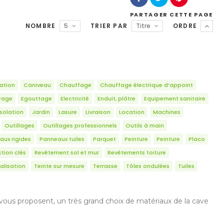
PARTAGER
CETTE PAGE
NOMBRE
5
TRIER PAR
Titre
ORDRE
ation
Caniveau
Chauffage
Chauffage électrique d’appoint
irage
Egouttage
Electricité
Enduit, plâtre
Equipement sanitaire
Isolation
Jardin
Lasure
Livraison
Location
Machines
Outillages
Outillages professionnels
Outils à main
aux rigides
Panneaux tuiles
Parquet
Peinture
Peinture
Placo
tion clés
Revêtement sol et mur
Revêtements toiture
alisation
Teinte sur mesure
Terrasse
Tôles ondulées
Tuiles
s vous proposent, un très grand choix de matériaux de la cave