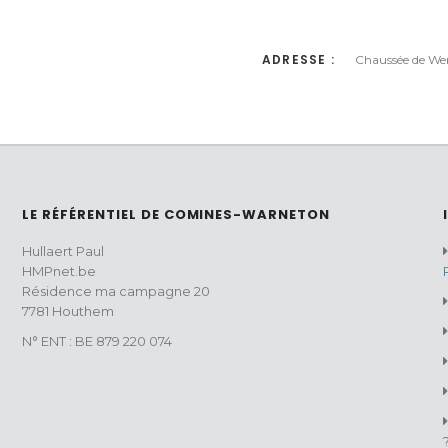
ADRESSE :
Chaussée de We
LE RÉFÉRENTIEL DE COMINES-WARNETON
Hullaert Paul
HMPnet.be
Résidence ma campagne 20
7781 Houthem
N° ENT : BE 879 220 074