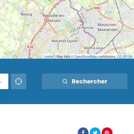
Leaflet
| Map data ©
OpenStreetMap
contributors,
CC-BY-SA
Rechercher