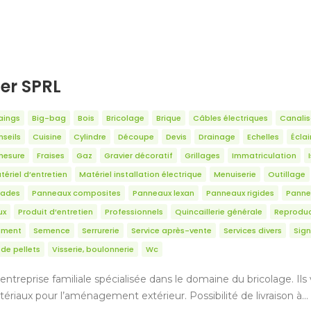
ter SPRL
aings
Big-bag
Bois
Bricolage
Brique
Câbles électriques
Canalis
seils
Cuisine
Cylindre
Découpe
Devis
Drainage
Echelles
Écla
mesure
Fraises
Gaz
Gravier décoratif
Grillages
Immatriculation
tériel d’entretien
Matériel installation électrique
Menuiserie
Outillage
sades
Panneaux composites
Panneaux lexan
Panneaux rigides
Panne
ux
Produit d’entretien
Professionnels
Quincaillerie générale
Reproduc
ciment
Semence
Serrurerie
Service après-vente
Services divers
Sign
de pellets
Visserie, boulonnerie
Wc
entreprise familiale spécialisée dans le domaine du bricolage. Il
tériaux pour l’aménagement extérieur. Possibilité de livraison à…