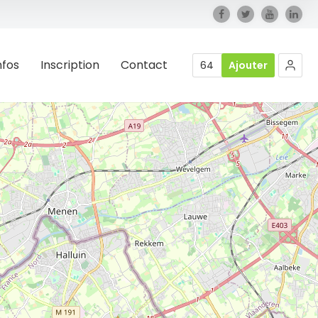
nfos
Inscription
Contact
64
Ajouter