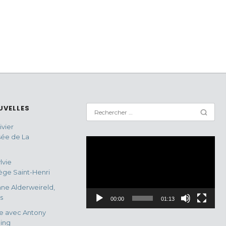
UVELLES
vier
sée de La
Lecteur
vidéo
lvie
ge Saint-Henri
ne Alderweireld,
s
00:00
01:13
e avec Antony
ing