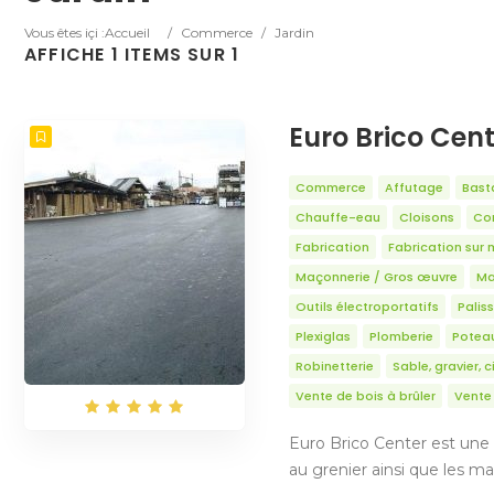
Vous êtes içi :
Accueil
/
Commerce
/
Jardin
AFFICHE 1 ITEMS SUR 1
Euro Brico Cen
Commerce
Affutage
Bast
Chauffe-eau
Cloisons
Con
Fabrication
Fabrication sur 
Maçonnerie / Gros œuvre
Ma
Outils électroportatifs
Palis
Plexiglas
Plomberie
Potea
Robinetterie
Sable, gravier, 
Vente de bois à brûler
Vente 
Euro Brico Center est une 
au grenier ainsi que les ma