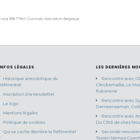
rvicq 188 7780 Comines-Warneton Belgique
INFOS LÉGALES
LES DERNIÈRES NO
Historique anecdotique du
Rencontre avec Oli
Référentiel
Clinckemaillie, Le Mu
Rubanerie
Inscription à la newsletter
Rencontre avec Sy
Le logo
Demeersseman, Collè
Mentions légales
Rencontre avec An
Politique de cookies
Du Côté de chez Nou
Qui se cache derrière le Référentiel
Seconde rencontr
?
Teelen Nemea Coach