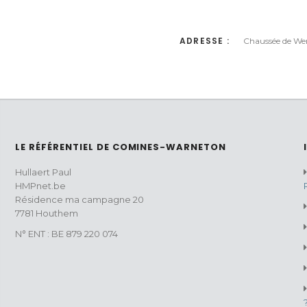
ADRESSE :
Chaussée de We
LE RÉFÉRENTIEL DE COMINES-WARNETON
Hullaert Paul
HMPnet.be
Résidence ma campagne 20
7781 Houthem
N° ENT : BE 879 220 074