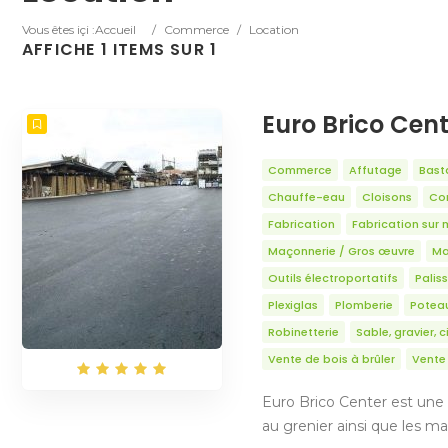
Vous êtes içi :
Accueil
/
Commerce
/
Location
AFFICHE 1 ITEMS SUR 1
Euro Brico Cen
Commerce
Affutage
Bast
Chauffe-eau
Cloisons
Con
Fabrication
Fabrication sur 
Maçonnerie / Gros œuvre
Ma
Outils électroportatifs
Palis
Plexiglas
Plomberie
Potea
Robinetterie
Sable, gravier, 
Vente de bois à brûler
Vente 
Euro Brico Center est une 
au grenier ainsi que les ma