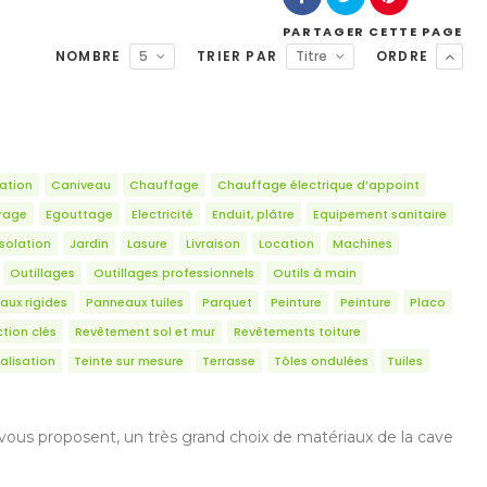
PARTAGER
CETTE PAGE
NOMBRE
5
TRIER PAR
Titre
ORDRE
ation
Caniveau
Chauffage
Chauffage électrique d’appoint
irage
Egouttage
Electricité
Enduit, plâtre
Equipement sanitaire
Isolation
Jardin
Lasure
Livraison
Location
Machines
Outillages
Outillages professionnels
Outils à main
aux rigides
Panneaux tuiles
Parquet
Peinture
Peinture
Placo
tion clés
Revêtement sol et mur
Revêtements toiture
alisation
Teinte sur mesure
Terrasse
Tôles ondulées
Tuiles
s vous proposent, un très grand choix de matériaux de la cave