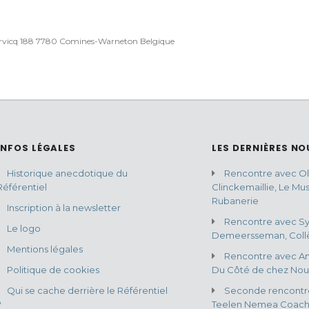
rvicq 188 7780 Comines-Warneton Belgique
INFOS LÉGALES
LES DERNIÈRES NO
Historique anecdotique du
Rencontre avec Oli
Référentiel
Clinckemaillie, Le Mu
Rubanerie
Inscription à la newsletter
Rencontre avec Sy
Le logo
Demeersseman, Collè
Mentions légales
Rencontre avec An
Politique de cookies
Du Côté de chez Nou
Qui se cache derrière le Référentiel
Seconde rencontr
?
Teelen Nemea Coach