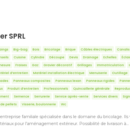
ter SPRL
aings
Big-bag
Bois
Bricolage
Brique
Câbles électriques
Canalis
seils
Cuisine
Cylindre
Découpe
Devis
Drainage
Echelles
Écla
mesure
Fraises
Gaz
Gravier décoratif
Grillages
Immatriculation
tériel d’entretien
Matériel installation électrique
Menuiserie
Outillage
sades
Panneaux composites
Panneaux lexan
Panneaux rigides
Panne
ux
Produit d’entretien
Professionnels
Quincaillerie générale
Reproduc
ciment
Semence
Serrurerie
Service après-vente
Services divers
Sign
de pellets
Visserie, boulonnerie
Wc
entreprise familiale spécialisée dans le domaine du bricolage. Il
tériaux pour l’aménagement extérieur. Possibilité de livraison à…