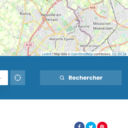
Leaflet
| Map data ©
OpenStreetMap
contributors,
CC-BY-SA
Rechercher