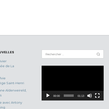
UVELLES
vier
sée de La
Lecteur
vidéo
lvie
ge Saint-Henri
ne Alderweireld,
s
00:00
01:13
e avec Antony
ing