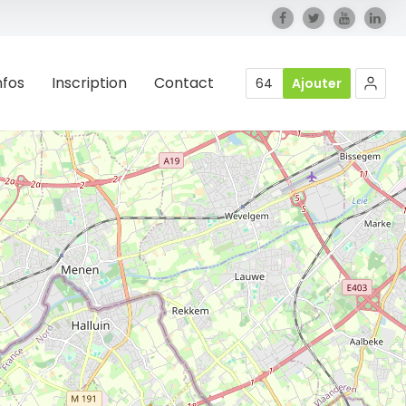
nfos
Inscription
Contact
64
Ajouter