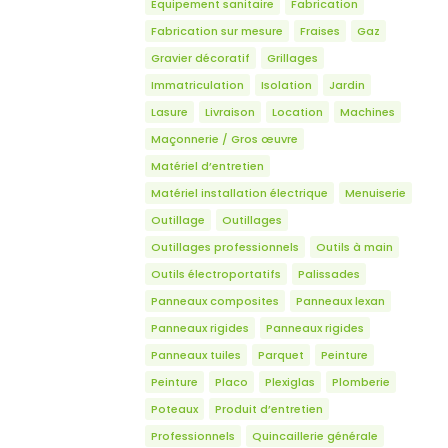
Equipement sanitaire
Fabrication
Fabrication sur mesure
Fraises
Gaz
Gravier décoratif
Grillages
Immatriculation
Isolation
Jardin
Lasure
Livraison
Location
Machines
Maçonnerie / Gros œuvre
Matériel d’entretien
Matériel installation électrique
Menuiserie
Outillage
Outillages
Outillages professionnels
Outils à main
Outils électroportatifs
Palissades
Panneaux composites
Panneaux lexan
Panneaux rigides
Panneaux rigides
Panneaux tuiles
Parquet
Peinture
Peinture
Placo
Plexiglas
Plomberie
Poteaux
Produit d’entretien
Professionnels
Quincaillerie générale