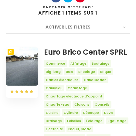
PARTAGER
CETTE PAGE
AFFICHE 1 ITEMS SUR 1
ACTIVER LES FILTRES
Rechercher
NOMBRE
5
TRIER PAR
Titre
ORDRE
Euro Brico Center SPRL
Commerce
Affutage
Bastaings
Big-bag
Bois
Bricolage
Brique
Câbles électriques
Canalisation
Caniveau
Chauffage
Chauffage électrique d’appoint
Chauffe-eau
Cloisons
Conseils
Cuisine
Cylindre
Découpe
Devis
Drainage
Echelles
Éclairage
Egouttage
Electricité
Enduit, plâtre