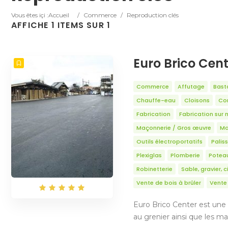
Vous êtes içi :
Accueil
/
Commerce
/
Reproduction clés
AFFICHE 1 ITEMS SUR 1
Euro Brico Cen
Commerce
Affutage
Bast
Chauffe-eau
Cloisons
Con
Fabrication
Fabrication sur 
Maçonnerie / Gros œuvre
Ma
Outils électroportatifs
Palis
Plexiglas
Plomberie
Potea
Robinetterie
Sable, gravier, 
Vente de bois à brûler
Vente 
Euro Brico Center est une 
au grenier ainsi que les ma