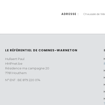
ADRESSE :
Chaussée de We
LE RÉFÉRENTIEL DE COMINES-WARNETON
Hullaert Paul
HMPnet.be
Résidence ma campagne 20
7781 Houthem
N° ENT : BE 879 220 074