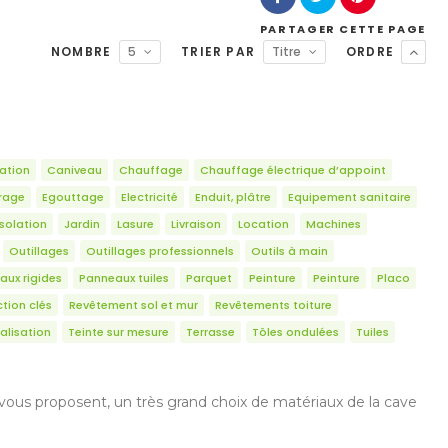
PARTAGER
CETTE PAGE
NOMBRE
5
TRIER PAR
Titre
ORDRE
ation
Caniveau
Chauffage
Chauffage électrique d’appoint
irage
Egouttage
Electricité
Enduit, plâtre
Equipement sanitaire
Isolation
Jardin
Lasure
Livraison
Location
Machines
Outillages
Outillages professionnels
Outils à main
aux rigides
Panneaux tuiles
Parquet
Peinture
Peinture
Placo
tion clés
Revêtement sol et mur
Revêtements toiture
alisation
Teinte sur mesure
Terrasse
Tôles ondulées
Tuiles
s vous proposent, un très grand choix de matériaux de la cave