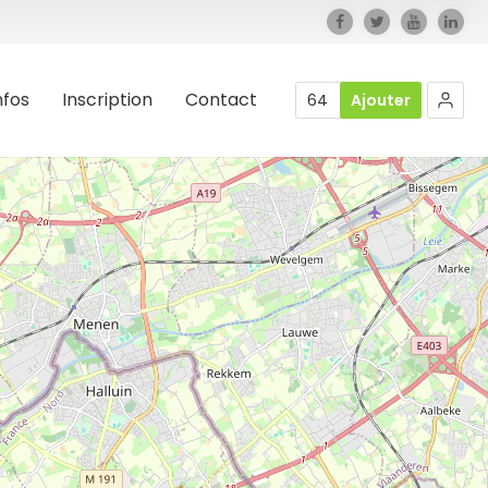
nfos
Inscription
Contact
64
Ajouter