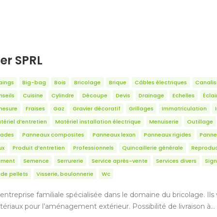
ter SPRL
aings
Big-bag
Bois
Bricolage
Brique
Câbles électriques
Canalis
seils
Cuisine
Cylindre
Découpe
Devis
Drainage
Echelles
Écla
mesure
Fraises
Gaz
Gravier décoratif
Grillages
Immatriculation
tériel d’entretien
Matériel installation électrique
Menuiserie
Outillage
sades
Panneaux composites
Panneaux lexan
Panneaux rigides
Panne
ux
Produit d’entretien
Professionnels
Quincaillerie générale
Reproduc
ciment
Semence
Serrurerie
Service après-vente
Services divers
Sign
de pellets
Visserie, boulonnerie
Wc
entreprise familiale spécialisée dans le domaine du bricolage. Il
tériaux pour l’aménagement extérieur. Possibilité de livraison à…