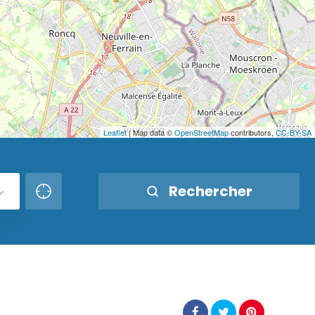
Leaflet
| Map data ©
OpenStreetMap
contributors,
CC-BY-SA
Rechercher