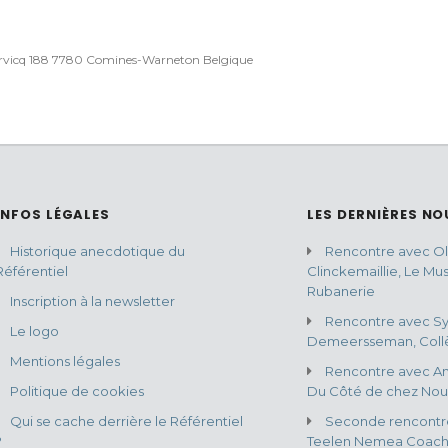
rvicq 188 7780 Comines-Warneton Belgique
INFOS LÉGALES
LES DERNIÈRES NO
Historique anecdotique du
Rencontre avec Oli
Référentiel
Clinckemaillie, Le Mu
Rubanerie
Inscription à la newsletter
Rencontre avec Sy
Le logo
Demeersseman, Collè
Mentions légales
Rencontre avec An
Politique de cookies
Du Côté de chez Nou
Qui se cache derrière le Référentiel
Seconde rencontr
?
Teelen Nemea Coach