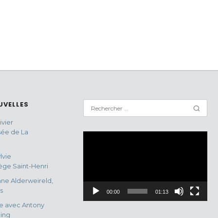
UVELLES
vier
sée de La
Lecteur
vidéo
lvie
ge Saint-Henri
ne Alderweireld,
s
00:00
01:13
e avec Antony
ing