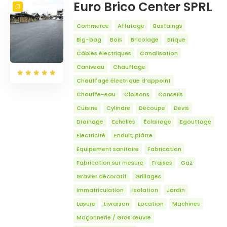
Euro Brico Center SPRL
Commerce
Affutage
Bastaings
Big-bag
Bois
Bricolage
Brique
Câbles électriques
Canalisation
Caniveau
Chauffage
Chauffage électrique d’appoint
Chauffe-eau
Cloisons
Conseils
Cuisine
Cylindre
Découpe
Devis
Drainage
Echelles
Éclairage
Egouttage
Electricité
Enduit, plâtre
Equipement sanitaire
Fabrication
Fabrication sur mesure
Fraises
Gaz
Gravier décoratif
Grillages
Immatriculation
Isolation
Jardin
Lasure
Livraison
Location
Machines
Maçonnerie / Gros œuvre