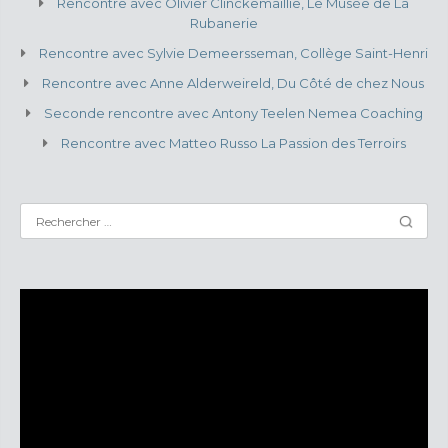
Rencontre avec Olivier Clinckemaillie, Le Musée de La
Rubanerie
Rencontre avec Sylvie Demeersseman, Collège Saint-Henri
Rencontre avec Anne Alderweireld, Du Côté de chez Nous
Seconde rencontre avec Antony Teelen Nemea Coaching
Rencontre avec Matteo Russo La Passion des Terroirs
Lecteur
vidéo