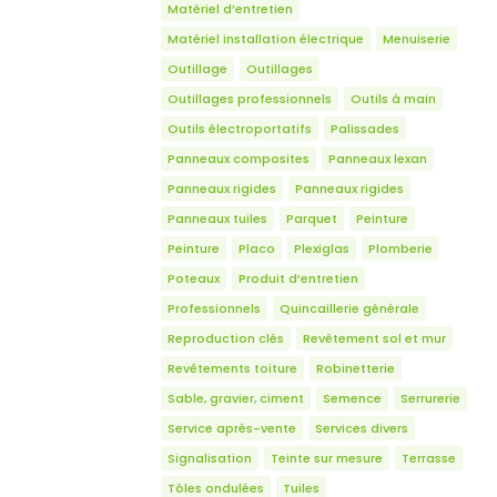
Matériel d’entretien
Matériel installation électrique
Menuiserie
Outillage
Outillages
Outillages professionnels
Outils à main
Outils électroportatifs
Palissades
Panneaux composites
Panneaux lexan
Panneaux rigides
Panneaux rigides
Panneaux tuiles
Parquet
Peinture
Peinture
Placo
Plexiglas
Plomberie
Poteaux
Produit d’entretien
Professionnels
Quincaillerie générale
Reproduction clés
Revêtement sol et mur
Revêtements toiture
Robinetterie
Sable, gravier, ciment
Semence
Serrurerie
Service après-vente
Services divers
Signalisation
Teinte sur mesure
Terrasse
Tôles ondulées
Tuiles