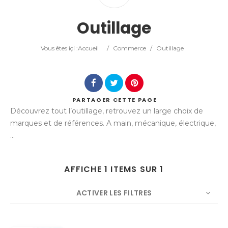
Catégorie
Outillage
Lieu
Vous êtes içi :
Accueil
/
Commerce
/
Outillage
PARTAGER
CETTE PAGE
Découvrez tout l’outillage, retrouvez un large choix de
Rechercher
marques et de références. A main, mécanique, électrique,
...
AFFICHE 1 ITEMS SUR 1
ACTIVER LES FILTRES
NOMBRE
5
TRIER PAR
Titre
ORDRE